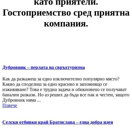
като приятели.
Гостоприемство сред приятна
компания.
Дубровник – перлата на свръхтуризма
Как да разкажеш за едно изключително популярно място?
Какво да споделиш за едно красиво и запомнящо се
изживяване? Това е трудна задача и обикновено се получават
банални разкази. Но аз реших да бъда все пак и честен, защото
Дубровник няма ...
Повече
Селски отбивки край Братислава – една добра идея