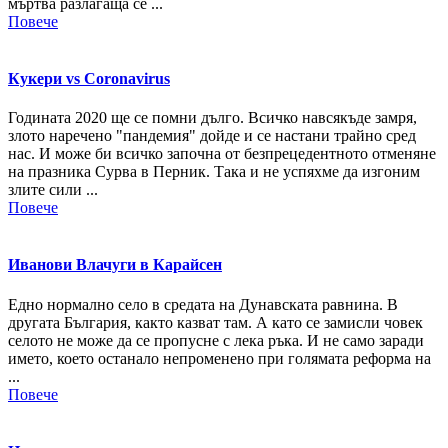
мъртва разлагаща се ...
Повече
Кукери vs Coronavirus
Годината 2020 ще се помни дълго. Всичко навсякъде замря,
злото наречено "пандемия" дойде и се настани трайно сред
нас. И може би всичко започна от безпрецедентното отменяне
на празника Сурва в Перник. Така и не успяхме да изгоним
злите сили ...
Повече
Иванови Влачуги в Карайсен
Едно нормално село в средата на Дунавската равнина. В
другата България, както казват там. А като се замисли човек
селото не може да се пропусне с лека ръка. И не само заради
името, което останало непроменено при голямата реформа на
...
Повече