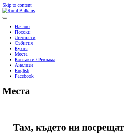
Skip to content
Rural Balkans
If you have traveling passion about
Начало
Bulgaria. This site is for you
Посоки
Личности
Събития
Кухня
Места
Контакти / Реклама
Анализи
English
Facebook
Места
Там, където ни посрещат