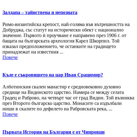
Залдапа – тайнствена и непозната
Римо-византийска крепост, най-голяма във вътрешността на
Добруджа, със статут на исторически обект с национално
значение. Първото ѝ проучване е направено през 1906 г. от
бащата на българската археология Карел Шкорпил. Той
изказал предположението, че останките на градището
принадлежат на известния ...
Повече
Къде е съкровището на цар Иван Срацимир?
Алботинския скален манастир е средновековно духовно
средище на Видинското царство. Намира се между селата
Градец и Раброво, на четвърт час от град Видин. Той възниква
през Второто българско царство. Монасите са издълбали
ниши в скалите по дефилето на Рабровската река, ...
Повече
Първата История на България е от Чипровци