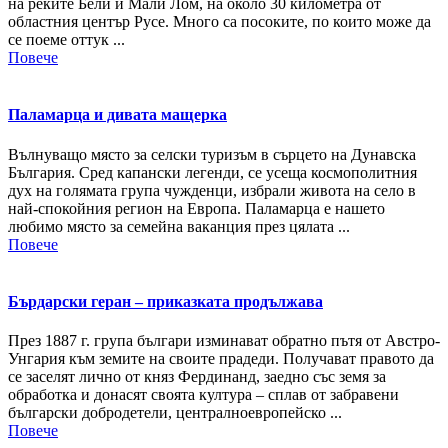
на реките Бели и Мали Лом, на около 30 километра от
областния център Русе. Много са посоките, по които може да
се поеме оттук ...
Повече
Паламарца и дивата мащерка
Вълнуващо място за селски туризъм в сърцето на Дунавска
България. Сред капански легенди, се усеща космополитния
дух на голямата група чужденци, избрали живота на село в
най-спокойния регион на Европа. Паламарца е нашето
любимо място за семейна ваканция през цялата ...
Повече
Бърдарски геран – приказката продължава
През 1887 г. група българи изминават обратно пътя от Австро-
Унгария към земите на своите прадеди. Получават правото да
се заселят лично от княз Фердинанд, заедно със земя за
обработка и донасят своята култура – сплав от забравени
български добродетели, централноевропейско ...
Повече