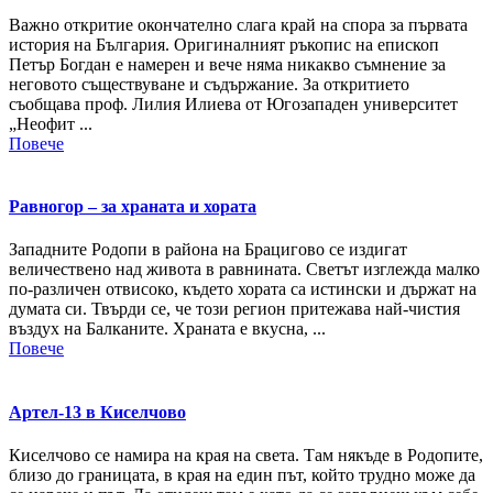
Важно откритие окончателно слага край на спора за първата
история на България. Оригиналният ръкопис на епископ
Петър Богдан е намерен и вече няма никакво съмнение за
неговото съществуване и съдържание. За откритието
съобщава проф. Лилия Илиева от Югозападен университет
„Неофит ...
Повече
Равногор – за храната и хората
Западните Родопи в района на Брацигово се издигат
величествено над живота в равнината. Светът изглежда малко
по-различен отвисоко, където хората са истински и държат на
думата си. Твърди се, че този регион притежава най-чистия
въздух на Балканите. Храната е вкусна, ...
Повече
Артел-13 в Киселчово
Киселчово се намира на края на света. Там някъде в Родопите,
близо до границата, в края на един път, който трудно може да