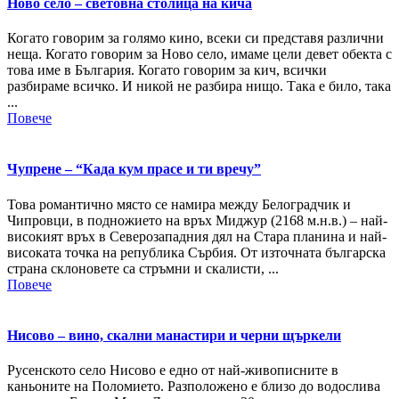
Ново село – световна столица на кича
Когато говорим за голямо кино, всеки си представя различни
неща. Когато говорим за Ново село, имаме цели девет обекта с
това име в България. Когато говорим за кич, всички
разбираме всичко. И никой не разбира нищо. Така е било, така
...
Повече
Чупрене – “Када кум прасе и ти вречу”
Това романтично място се намира между Белоградчик и
Чипровци, в подножието на връх Миджур (2168 м.н.в.) – най-
високият връх в Северозападния дял на Стара планина и най-
високата точка на република Сърбия. От източната българска
страна склоновете са стръмни и скалисти, ...
Повече
Нисово – вино, скални манастири и черни щъркели
Русенското село Нисово е едно от най-живописните в
каньоните на Поломието. Разположено е близо до водослива