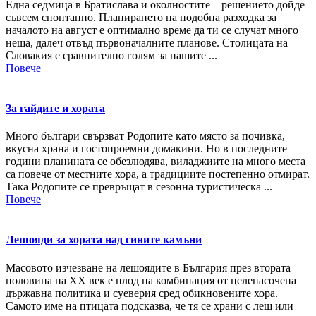
Една седмица в Братислава и околностите – решението дойде
съвсем спонтанно. Планирането на подобна разходка за
началото на август е оптимално време да ти се случат много
неща, далеч отвъд първоначалните планове. Столицата на
Словакия е сравнително голям за нашите ...
Повече
За гайдите и хората
Много българи свързват Родопите като място за почивка,
вкусна храна и гостопроемни домакини. Но в последните
години планината се обезлюдява, виладжиите на много места
са повече от местните хора, а традициите постепенно отмират.
Така Родопите се превръщат в сезонна туристическа ...
Повече
Лешояди за хората над сините камъни
Масовото изчезване на лешоядите в България през втората
половина на XX век е плод на комбинация от целенасочена
държавна политика и суеверия сред обикновените хора.
Самото име на птицата подсказва, че тя се храни с леш или